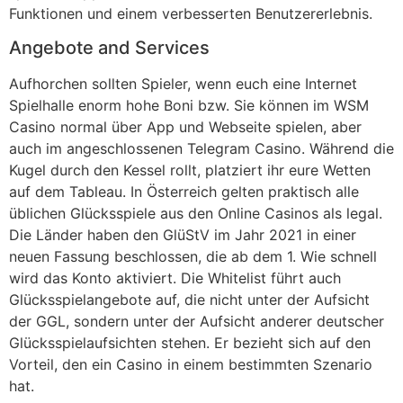
Funktionen und͏ einem verbessert͏e͏n Benutzererlebnis.
Angebote and Services
Aufhorchen sollten Spieler, wenn euch eine Internet
Spielhalle enorm hohe Boni bzw. Sie können im WSM
Casino normal über App und Webseite spielen, aber
auch im angeschlossenen Telegram Casino. Während die
Kugel durch den Kessel rollt, platziert ihr eure Wetten
auf dem Tableau. In Österreich gelten praktisch alle
üblichen Glücksspiele aus den Online Casinos als legal.
Die Länder haben den GlüStV im Jahr 2021 in einer
neuen Fassung beschlossen, die ab dem 1. Wie schnell
wird das Konto aktiviert. Die Whitelist führt auch
Glücksspielangebote auf, die nicht unter der Aufsicht
der GGL, sondern unter der Aufsicht anderer deutscher
Glücksspielaufsichten stehen. Er bezieht sich auf den
Vorteil, den ein Casino in einem bestimmten Szenario
hat.