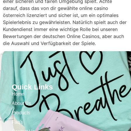
einer sicheren und fairen Umgebung spielt. Achte
darauf, dass das von dir gewählte online casino
österreich lizenziert und sicher ist, um ein optimales
Spielerlebnis zu gewährleisten. Natürlich spielt auch der
Kundendienst immer eine wichtige Rolle bei unseren
Bewertungen der deutschen Online Casinos, aber auch
die Auswahl und Verfügbarkeit der Spiele.
Quick Links
Home
About Us
Products
Faq's