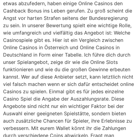
etwas abzufedern, haben einige Online Casinos den
Cashback Bonus ins Leben gerufen. Zu groß scheint die
Angst vor harten Strafen seitens der Bundesregierung
zu sein. In unserer Bewertung spielt eine wichtige Rolle,
wie umfangreich und vielfältig das Angebot ist: Welche
Casinospiele gibt es. Hier ist ein Vergleich zwischen
Online Casinos in Österreich und Online Casinos in
Deutschland in Form einer Tabelle. Ich führe dich durch
unser Spielangebot, zeige dir wie die Online Slots
funktionieren und wie du die großen Gewinne erbeuten
kannst. Wer auf diese Anbieter setzt, kann letztlich nicht
viel falsch machen wenn er sich dafür entscheidet online
Casinos zu spielen. Einmal gibt es für jedes einzelne
Casino Spiel die Angabe der Auszahlungsrate. Diese
Angebote sind nicht nur ein wichtiger Faktor bei der
Auswahl einer geeigneten Spielstätte, sondern bieten
auch zusätzliche Chancen für Spieler, ihre Erlebnisse zu
verbessern. Mit eurem Wallet könnt ihr die Zahlungen
durch verschiedene Coins abwickeln. Fragt man