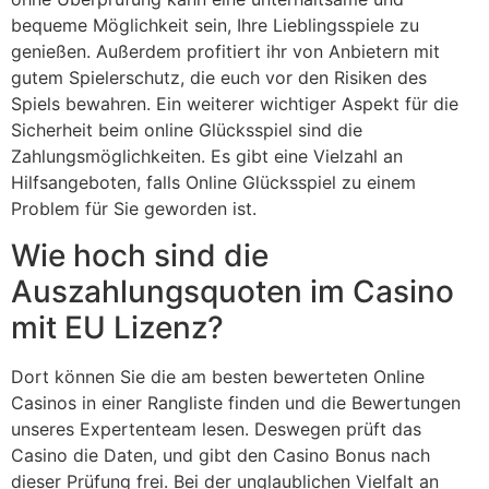
bequeme Möglichkeit sein, Ihre Lieblingsspiele zu
genießen. Außerdem profitiert ihr von Anbietern mit
gutem Spielerschutz, die euch vor den Risiken des
Spiels bewahren. Ein weiterer wichtiger Aspekt für die
Sicherheit beim online Glücksspiel sind die
Zahlungsmöglichkeiten. Es gibt eine Vielzahl an
Hilfsangeboten, falls Online Glücksspiel zu einem
Problem für Sie geworden ist.
Wie hoch sind die
Auszahlungsquoten im Casino
mit EU Lizenz?
Dort können Sie die am besten bewerteten Online
Casinos in einer Rangliste finden und die Bewertungen
unseres Expertenteam lesen. Deswegen prüft das
Casino die Daten, und gibt den Casino Bonus nach
dieser Prüfung frei. Bei der unglaublichen Vielfalt an