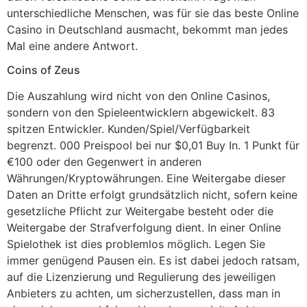
unterschiedliche Menschen, was für sie das beste Online
Casino in Deutschland ausmacht, bekommt man jedes
Mal eine andere Antwort.
Coins of Zeus
Die Auszahlung wird nicht von den Online Casinos,
sondern von den Spieleentwicklern abgewickelt. 83
spitzen Entwickler. Kunden/Spiel/Verfügbarkeit
begrenzt. 000 Preispool bei nur $0,01 Buy In. 1 Punkt für
€100 oder den Gegenwert in anderen
Währungen/Kryptowährungen. Eine Weitergabe dieser
Daten an Dritte erfolgt grundsätzlich nicht, sofern keine
gesetzliche Pflicht zur Weitergabe besteht oder die
Weitergabe der Strafverfolgung dient. In einer Online
Spielothek ist dies problemlos möglich. Legen Sie
immer genügend Pausen ein. Es ist dabei jedoch ratsam,
auf die Lizenzierung und Regulierung des jeweiligen
Anbieters zu achten, um sicherzustellen, dass man in