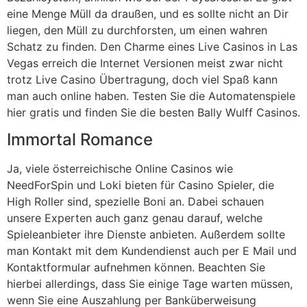
eine Menge Müll da draußen, und es sollte nicht an Dir
liegen, den Müll zu durchforsten, um einen wahren
Schatz zu finden. Den Charme eines Live Casinos in Las
Vegas erreich die Internet Versionen meist zwar nicht
trotz Live Casino Übertragung, doch viel Spaß kann
man auch online haben. Testen Sie die Automatenspiele
hier gratis und finden Sie die besten Bally Wulff Casinos.
Immortal Romance
Ja, viele österreichische Online Casinos wie
NeedForSpin und Loki bieten für Casino Spieler, die
High Roller sind, spezielle Boni an. Dabei schauen
unsere Experten auch ganz genau darauf, welche
Spieleanbieter ihre Dienste anbieten. Außerdem sollte
man Kontakt mit dem Kundendienst auch per E Mail und
Kontaktformular aufnehmen können. Beachten Sie
hierbei allerdings, dass Sie einige Tage warten müssen,
wenn Sie eine Auszahlung per Banküberweisung