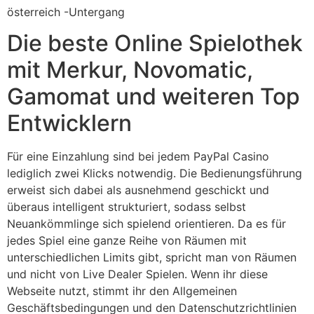
Die beste Online Spielothek
mit Merkur, Novomatic,
Gamomat und weiteren Top
Entwicklern
Für eine Einzahlung sind bei jedem PayPal Casino
lediglich zwei Klicks notwendig. Die Bedienungsführung
erweist sich dabei als ausnehmend geschickt und
überaus intelligent strukturiert, sodass selbst
Neuankömmlinge sich spielend orientieren. Da es für
jedes Spiel eine ganze Reihe von Räumen mit
unterschiedlichen Limits gibt, spricht man von Räumen
und nicht von Live Dealer Spielen. Wenn ihr diese
Webseite nutzt, stimmt ihr den Allgemeinen
Geschäftsbedingungen und den Datenschutzrichtlinien