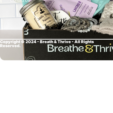
Contact Us
Copyright © 2024 - Breath &
Thrive - All Rights
Reserved.