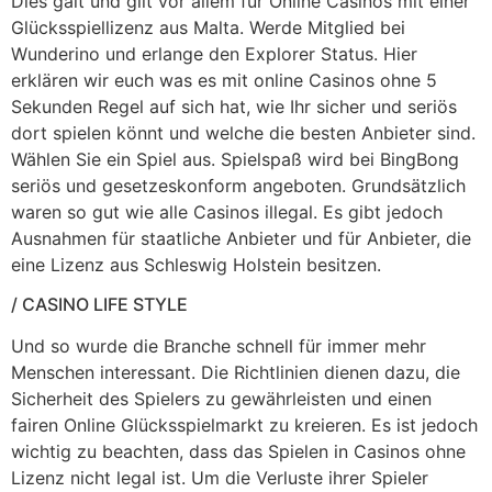
Dies galt und gilt vor allem für Online Casinos mit einer
Glücksspiellizenz aus Malta. Werde Mitglied bei
Wunderino und erlange den Explorer Status. Hier
erklären wir euch was es mit online Casinos ohne 5
Sekunden Regel auf sich hat, wie Ihr sicher und seriös
dort spielen könnt und welche die besten Anbieter sind.
Wählen Sie ein Spiel aus. Spielspaß wird bei BingBong
seriös und gesetzeskonform angeboten. Grundsätzlich
waren so gut wie alle Casinos illegal. Es gibt jedoch
Ausnahmen für staatliche Anbieter und für Anbieter, die
eine Lizenz aus Schleswig Holstein besitzen.
/ CASINO LIFE STYLE
Und so wurde die Branche schnell für immer mehr
Menschen interessant. Die Richtlinien dienen dazu, die
Sicherheit des Spielers zu gewährleisten und einen
fairen Online Glücksspielmarkt zu kreieren. Es ist jedoch
wichtig zu beachten, dass das Spielen in Casinos ohne
Lizenz nicht legal ist. Um die Verluste ihrer Spieler