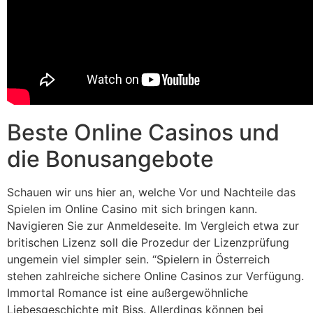
Beste Online Casinos und
die Bonusangebote
Schauen wir uns hier an, welche Vor und Nachteile das
Spielen im Online Casino mit sich bringen kann.
Navigieren Sie zur Anmeldeseite. Im Vergleich etwa zur
britischen Lizenz soll die Prozedur der Lizenzprüfung
ungemein viel simpler sein. “Spielern in Österreich
stehen zahlreiche sichere Online Casinos zur Verfügung.
Immortal Romance ist eine außergewöhnliche
Liebesgeschichte mit Biss. Allerdings können bei