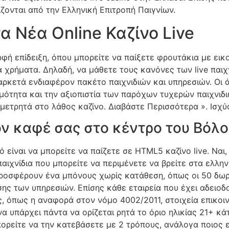
ίζονται από την Ελληνική Επιτροπή Παιγνίων.
 Νέα Online Καζίνο Live
ορφή επίδειξη, όπου μπορείτε να παίξετε φρουτάκια με ει
ά χρήματα. Δηλαδή, να μάθετε τους κανόνες των live παιχ
 αρκετά ενδιαφέρον πακέτο παιχνιδιών και υπηρεσιών. Οι 
ιμότητα και την αξιοπιστία των παρόχων τυχερών παιχνιδ
 μετρητά στο λάθος καζίνο. Διαβάστε Περισσότερα ». Ισχύ
ν καφέ σας στο κέντρο του Βόλ
ίναι να μπορείτε να παίζετε σε HTML5 καζίνο live. Ναι, 
αιχνίδια που μπορείτε να περιμένετε να βρείτε στα ελληνι
ροσφέρουν ένα μπόνους χωρίς κατάθεση, όπως οι 50 δωρε
ης των υπηρεσιών. Επίσης κάθε εταιρεία που έχει αδειοδ
ης, όπως η αναφορά στον νόμο 4002/2011, στοιχεία επικοι
να υπάρχει πάντα να ορίζεται ρητά το όριο ηλικίας 21+ 
ορείτε να την κατεβάσετε με 2 τρόπους, ανάλογα ποιος εί