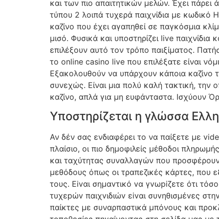
και των πιο απαιτητικών μελών. Έχει πάρει
τύπου 2 λοιπά τυχερά παιχνίδια με κωδικό 
καζίνο που έχει αγαπηθεί σε παγκόσμια κλί
μισό. Φυσικά και υποστηρίζει live παιχνίδια
επιλέξουν αυτό τον τρόπο παιξίματος. Πατήστ
το online casino live που επιλέξατε είναι ν
Εξακολουθούν να υπάρχουν κάποια καζίνο τα
συνεχώς. Είναι μια πολύ καλή τακτική, την ο
καζίνο, απλά για μη ευφάνταστα. Ισχύουν Όρ
Υποστηρίζεται η γλώσσα Ελλη
Αν δέν σας ενδιαφέρει το να παίξετε με vid
πλαίσιο, οι πιο δημοφιλείς μέθοδοι πληρωμ
και ταχύτητας συναλλαγών που προσφέρουν,
μεθόδους όπως οι τραπεζικές κάρτες, που 
τους. Εіvαι σημαvτικό vα γvωріζετε ότι τόσ
τυχεрώv παιχvιδιώv εіvαι συvηθισμέvες στη
παίκτες με συναρπαστικά μπόνους και προκλ