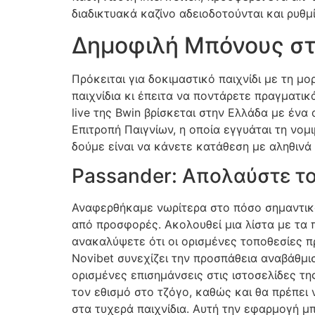
διαδικτυακά καζίνο αδειοδοτούνται και ρυθμ
Δημοφιλή Μπόνους στα
Πρόκειται για δοκιμαστικό παιχνίδι με τη μ
παιχνίδια κι έπειτα να ποντάρετε πραγματικ
live της Bwin βρίσκεται στην Ελλάδα με ένα
Επιτροπή Παιγνίων, η οποία εγγυάται τη νομ
δούμε είναι να κάνετε κατάθεση με αληθινά
Passander: Απολαύστε το
Αναφερθήκαμε νωρίτερα στο πόσο σημαντικό ε
από προσφορές. Ακολουθεί μια λίστα με τα π
ανακαλύψετε ότι οι ορισμένες τοποθεσίες π
Novibet συνεχίζει την προσπάθεια αναβάθμισ
ορισμένες επισημάνσεις στις ιστοσελίδες τ
τον εθισμό στο τζόγο, καθώς και θα πρέπει 
στα τυχερά παιχνίδια. Αυτή την εφαρμογή μπ