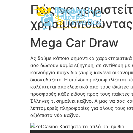
Πώς να χειριστεί
χρησιμοποιώντας 
Mega Car Draw
Ας δούμε κάποια σημαντικά χαρακτηριστικά 
σας δώσουν καμία εξήγηση, σε αντίθεση με 
καινούργια παιχνίδια χωρίς κανένα οικονομι
διασκεδάζετε. Η επένδυση εξασφαλίζεται μέ
καλύπτεται αποκλειστικά από τους ιδιώτες μ
προσφορές κάθε είδους προς τους παίκτες 
Έλληνες τι σημαίνει καζίνο. A μας να σας 
λεπτομερείς πληροφορίες για όλους τους ιστ
αξιόπιστα νέα καζίνο.