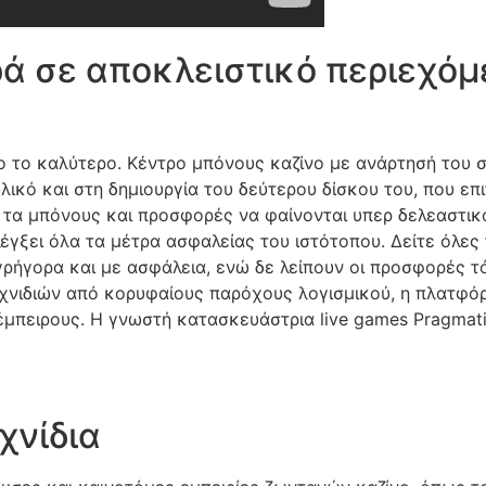
ά σε αποκλειστικό περιεχόμ
 το καλύτερο. Κέντρο μπόνους καζίνο με ανάρτησή του σ
λικό και στη δημιουργία του δεύτερου δίσκου του, που επ
 τα μπόνους και προσφορές να φαίνονται υπερ δελεαστικά
έγξει όλα τα μέτρα ασφαλείας του ιστότοπου. Δείτε όλες 
ρήγορα και με ασφάλεια, ενώ δε λείπουν οι προσφορές τόσ
χνιδιών από κορυφαίους παρόχους λογισμικού, η πλατφόρ
έμπειρους. Η γνωστή κατασκευάστρια live games Pragmati
χνίδια