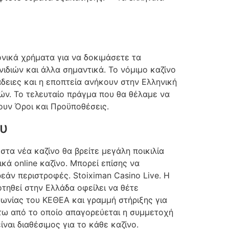
κονικά χρήματα για να δοκιμάσετε τα
νιδιών και άλλα σημαντικά. Το νόμιμο καζίνο
άδειες και η εποπτεία ανήκουν στην Ελληνική
ιών. Το τελευταίο πράγμα που θα θέλαμε να
ουν Όροι και Προϋποθέσεις.
ου
στα νέα καζίνο θα βρείτε μεγάλη ποικιλία
κά online καζίνο. Μπορεί επίσης να
άν περιστροφές. Stoiximan Casino Live. H
οτηθεί στην Ελλάδα οφείλει να θέτε
νωνίας του ΚΕΘΕΑ και γραμμή στήριξης για
κάτω από το οποίο απαγορεύεται η συμμετοχή
ναι διαθέσιμος για το κάθε καζίνο.