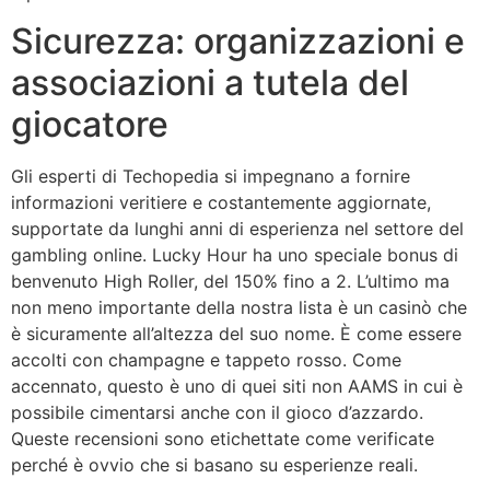
Sicurezza: organizzazioni e
associazioni a tutela del
giocatore
Gli esperti di Techopedia si impegnano a fornire
informazioni veritiere e costantemente aggiornate,
supportate da lunghi anni di esperienza nel settore del
gambling online. Lucky Hour ha uno speciale bonus di
benvenuto High Roller, del 150% fino a 2. L’ultimo ma
non meno importante della nostra lista è un casinò che
è sicuramente all’altezza del suo nome. È come essere
accolti con champagne e tappeto rosso. Come
accennato, questo è uno di quei siti non AAMS in cui è
possibile cimentarsi anche con il gioco d’azzardo.
Queste recensioni sono etichettate come verificate
perché è ovvio che si basano su esperienze reali.