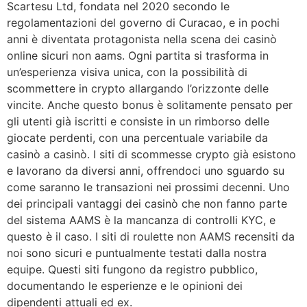
Scartesu Ltd, fondata nel 2020 secondo le
regolamentazioni del governo di Curacao, e in pochi
anni è diventata protagonista nella scena dei casinò
online sicuri non aams. Ogni partita si trasforma in
un’esperienza visiva unica, con la possibilità di
scommettere in crypto allargando l’orizzonte delle
vincite. Anche questo bonus è solitamente pensato per
gli utenti già iscritti e consiste in un rimborso delle
giocate perdenti, con una percentuale variabile da
casinò a casinò. I siti di scommesse crypto già esistono
e lavorano da diversi anni, offrendoci uno sguardo su
come saranno le transazioni nei prossimi decenni. Uno
dei principali vantaggi dei casinò che non fanno parte
del sistema AAMS è la mancanza di controlli KYC, e
questo è il caso. I siti di roulette non AAMS recensiti da
noi sono sicuri e puntualmente testati dalla nostra
equipe. Questi siti fungono da registro pubblico,
documentando le esperienze e le opinioni dei
dipendenti attuali ed ex.