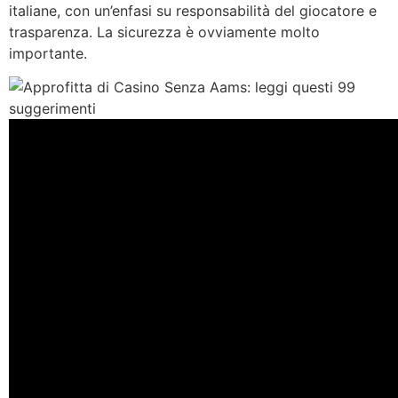
italiane, con un’enfasi su responsabilità del giocatore e
trasparenza. La sicurezza è ovviamente molto
importante.