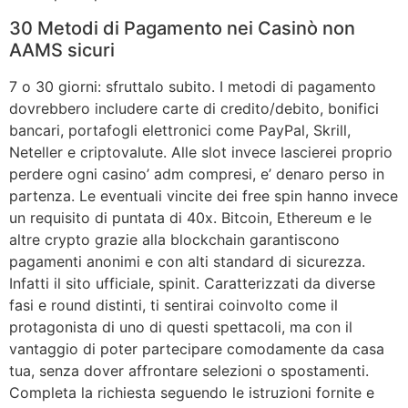
30 Metodi di Pagamento nei Casinò non
AAMS sicuri
7 o 30 giorni: sfruttalo subito. I metodi di pagamento
dovrebbero includere carte di credito/debito, bonifici
bancari, portafogli elettronici come PayPal, Skrill,
Neteller e criptovalute. Alle slot invece lascierei proprio
perdere ogni casino’ adm compresi, e’ denaro perso in
partenza. Le eventuali vincite dei free spin hanno invece
un requisito di puntata di 40x. Bitcoin, Ethereum e le
altre crypto grazie alla blockchain garantiscono
pagamenti anonimi e con alti standard di sicurezza.
Infatti il sito ufficiale, spinit. Caratterizzati da diverse
fasi e round distinti, ti sentirai coinvolto come il
protagonista di uno di questi spettacoli, ma con il
vantaggio di poter partecipare comodamente da casa
tua, senza dover affrontare selezioni o spostamenti.
Completa la richiesta seguendo le istruzioni fornite e