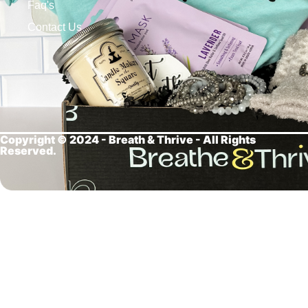
Faq's
Contact Us
Copyright © 2024 - Breath &
Thrive - All Rights
Reserved.