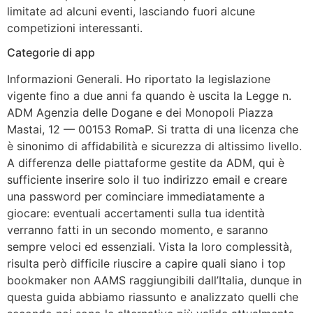
limitate ad alcuni eventi, lasciando fuori alcune
competizioni interessanti.
Categorie di app
Informazioni Generali. Ho riportato la legislazione
vigente fino a due anni fa quando è uscita la Legge n.
ADM Agenzia delle Dogane e dei Monopoli Piazza
Mastai, 12 — 00153 RomaP. Si tratta di una licenza che
è sinonimo di affidabilità e sicurezza di altissimo livello.
A differenza delle piattaforme gestite da ADM, qui è
sufficiente inserire solo il tuo indirizzo email e creare
una password per cominciare immediatamente a
giocare: eventuali accertamenti sulla tua identità
verranno fatti in un secondo momento, e saranno
sempre veloci ed essenziali. Vista la loro complessità,
risulta però difficile riuscire a capire quali siano i top
bookmaker non AAMS raggiungibili dall’Italia, dunque in
questa guida abbiamo riassunto e analizzato quelli che