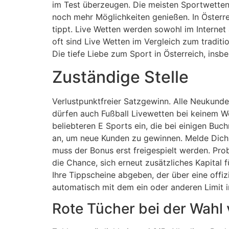
im Test überzeugen. Die meisten Sportwetten
noch mehr Möglichkeiten genießen. In Österr
tippt. Live Wetten werden sowohl im Internet 
oft sind Live Wetten im Vergleich zum tradi
Die tiefe Liebe zum Sport in Österreich, ins
Zuständige Stelle
Verlustpunktfreier Satzgewinn. Alle Neukunde
dürfen auch Fußball Livewetten bei keinem 
beliebteren E Sports ein, die bei einigen B
an, um neue Kunden zu gewinnen. Melde Dich 
muss der Bonus erst freigespielt werden. Pro
die Chance, sich erneut zusätzliches Kapital 
Ihre Tippscheine abgeben, der über eine off
automatisch mit dem ein oder anderen Limit
Rote Tücher bei der Wahl