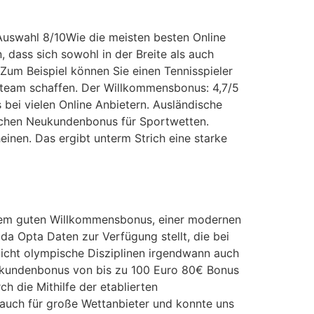
Auswahl 8/10Wie die meisten besten Online
dass sich sowohl in der Breite als auch
 Zum Beispiel können Sie einen Tennisspieler
yteam schaffen. Der Willkommensbonus: 4,7/5
bei vielen Online Anbietern. Ausländische
 Sachen Neukundenbonus für Sportwetten.
heinen. Das ergibt unterm Strich eine starke
einem guten Willkommensbonus, einer modernen
da Opta Daten zur Verfügung stellt, die bei
nicht olympische Disziplinen irgendwann auch
Neukundenbonus von bis zu 100 Euro 80€ Bonus
 die Mithilfe der etablierten
auch für große Wettanbieter und konnte uns