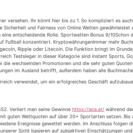
er versehen. Ihr könnt hier bis zu 1. So kompliziert es a
e Sicherheit und Fairness von Online Wetten gewährleistet
 eine entscheidende Rolle. Sportwetten Bonus 9/10Schon de
uf Fußball konzentriert. KryptowährungenImmer mehr Buch
gecoin, Ripple oder Litecoin. Die Funktion bringt im Grund
reich Testsieger in dieser Kategorie sind Instant Sports, 
ei die wechselnden Promotionen und die sehr guten Quoten
lungen im Ausland betrifft, außerdem haben alle Buchmache
552. Verliert man seine Gewinne
https://apa.at/
während der
t guten Wettquoten auf über 20+ Sportarten setzen. Bis 
hiedene Ereignisse gewettet werden. Im Anschluss folgen di
s unserer Sicht basieren auf subjektiven Einschätzungen u