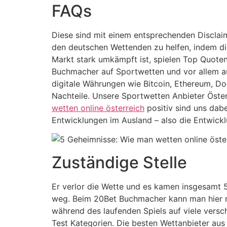
FAQs
Diese sind mit einem entsprechenden Disclaim
den deutschen Wettenden zu helfen, indem di
Markt stark umkämpft ist, spielen Top Quoten
Buchmacher auf Sportwetten und vor allem a
digitale Währungen wie Bitcoin, Ethereum, Do
Nachteile. Unsere Sportwetten Anbieter Öster
wetten online österreich
positiv sind uns dab
Entwicklungen im Ausland – also die Entwick
Zuständige Stelle
Er verlor die Wette und es kamen insgesamt 
weg. Beim 20Bet Buchmacher kann man hier mi
während des laufenden Spiels auf viele versc
Test Kategorien. Die besten Wettanbieter au