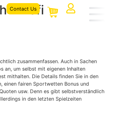
h -Profi
Contact Us
ichtlich zusammenfassen. Auch in Sachen
s an, um selbst mit eigenen Inhalten
t mithalten. Die Details finden Sie in den
, einen fairen Sportwetten Bonus und
uoten usw. Denn es gibt selbstverständlich
lerdings in den letzten Spielzeiten