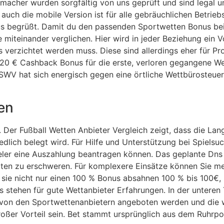
macher wurden sorgfältig von uns geprüft und sind legal un
d auch die mobile Version ist für alle gebräuchlichen Betr
s begrüßt. Damit du den passenden Sportwetten Bonus bei 
miteinander verglichen. Hier wird in jeder Beziehung ein 
ts verzichtet werden muss. Diese sind allerdings eher für Pr
en 20 € Cashback Bonus für die erste, verloren gegangene 
V hat sich energisch gegen eine örtliche Wettbürosteuer
en
 Der Fußball Wetten Anbieter Vergleich zeigt, dass die Lan
lich belegt wird. Für Hilfe und Unterstützung bei Spielsu
pieler eine Auszahlung beantragen können. Das geplante Dn
iten zu erschweren. Für komplexere Einsätze können Sie me
ie nicht nur einen 100 % Bonus absahnen 100 % bis 100€, 
 stehen für gute Wettanbieter Erfahrungen. In der unteren 
 von den Sportwettenanbietern angeboten werden und die wir
großer Vorteil sein. Bet stammt ursprünglich aus dem Ruhrp