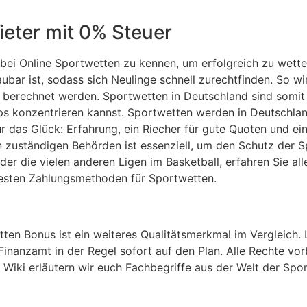
eter mit 0% Steuer
s bei Online Sportwetten zu kennen, um erfolgreich zu wette
ar ist, sodass sich Neulinge schnell zurechtfinden. So wird
 berechnet werden. Sportwetten in Deutschland sind somit 
pps konzentrieren kannst. Sportwetten werden in Deutschla
ur das Glück: Erfahrung, ein Riecher für gute Quoten und e
uständigen Behörden ist essenziell, um den Schutz der Spi
r die vielen anderen Ligen im Basketball, erfahren Sie alle
testen Zahlungsmethoden für Sportwetten.
ten Bonus ist ein weiteres Qualitätsmerkmal im Vergleich. L
 Finanzamt in der Regel sofort auf den Plan. Alle Rechte v
Wiki erläutern wir euch Fachbegriffe aus der Welt der Spo