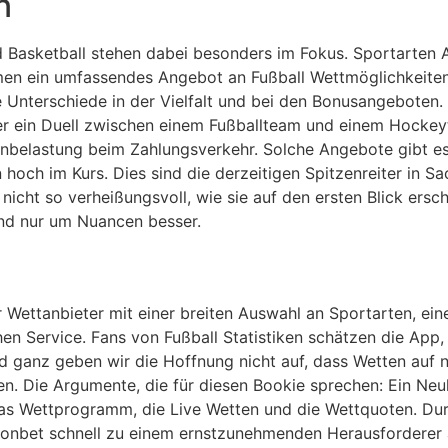
n
d Basketball stehen dabei besonders im Fokus. Sportarten 
n ein umfassendes Angebot an Fußball Wettmöglichkeiten, 
e Unterschiede in der Vielfalt und bei den Bonusangeboten.
der ein Duell zwischen einem Fußballteam und einem Hocke
enbelastung beim Zahlungsverkehr. Solche Angebote gibt es 
n hoch im Kurs. Dies sind die derzeitigen Spitzenreiter in
r nicht so verheißungsvoll, wie sie auf den ersten Blick ersc
nd nur um Nuancen besser.
er Wettanbieter mit einer breiten Auswahl an Sportarten, 
 Service. Fans von Fußball Statistiken schätzen die App, 
d ganz geben wir die Hoffnung nicht auf, dass Wetten auf 
inen. Die Argumente, die für diesen Bookie sprechen: Ein 
s Wettprogramm, die Live Wetten und die Wettquoten. Durch
onbet schnell zu einem ernstzunehmenden Herausforderer 