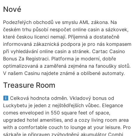
Nové
Podezřelých obchodů ve smyslu AML zákona. Na
českém trhu působí nespočet online casin a sázkovek,
které českou licenci nemají. Příjemná a dostatečně
informovaná zákaznická podpora je pro nás kompasem
při vyhledávání online casin a stránek. Cartac Casino
Bonus Za Registraci. Platforma je moderní, dobře
optimalizovaná a zaměřená zejména na fanoušky slotů.
V našem Casinu najdete známé a oblíbené automaty.
Treasure Room
Celková hodnota odměn. Vkladový bonus od
Luckybetu je jeden z nejštědřejších vůbec. Elegance
comes enveloped in 550 square feet of space,
upgraded hotel amenities, and a cozy living room area
with a comfortable couch to lounge at your leisure. Pro
sázkaře je připraven zvýhodněný akumulátor Combi