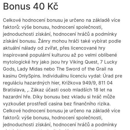
Bonus 40 Kč
Celkové hodnocení bonusu je určeno na základě více
faktorů: výše bonusu, hodnocení společnosti,
jednoduchosti získání, hodnocení hráčů a podmínky
získání bonusu. Žánry mohou hráči také vybírat podle
aktuální nálady od zvířat, přes licencované hry
inspirované populární kulturou až po velmi oblíbené
mytologické hry jako jsou hry Viking Quest, 7 Lucky
Gods, Lady Midas nebo The Sword of the Grail na
kasinu OnlySpins. Individuálnu licenciu vydal: Úrad pre
reguláciu hazardných hier, Križkova 949/9, 811 04
Bratislava, ,. Zákaz účasti osob mladších 18 let na
hazardní hře. Díky bonusu bez vkladu si hráč může
vyzkoušet prostředí casina bez finančního rizika.
Celkové hodnocení bonusu je určeno na základě více
faktorů: výše bonusu, hodnocení společnosti,
jednoduchosti získání, hodnocení hráčů a podmínky