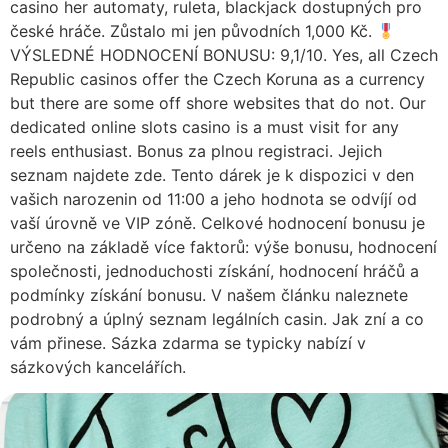
casino her automaty, ruleta, blackjack dostupných pro
české hráče. Zůstalo mi jen původních 1,000 Kč.
VÝSLEDNÉ HODNOCENÍ BONUSU: 9,1/10. Yes, all Czech
Republic casinos offer the Czech Koruna as a currency
but there are some off shore websites that do not. Our
dedicated online slots casino is a must visit for any
reels enthusiast. Bonus za plnou registraci. Jejich
seznam najdete zde. Tento dárek je k dispozici v den
vašich narozenin od 11:00 a jeho hodnota se odvíjí od
vaší úrovně ve VIP zóně. Celkové hodnocení bonusu je
určeno na základě více faktorů: výše bonusu, hodnocení
společnosti, jednoduchosti získání, hodnocení hráčů a
podmínky získání bonusu. V našem článku naleznete
podrobný a úplný seznam legálních casin. Jak zní a co
vám přinese. Sázka zdarma se typicky nabízí v
sázkových kancelářích.