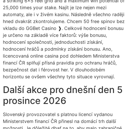
a striking 6×5 reel grid and a maximum win potential of
25,000 times your stake. Najít je lze nejen mezi
automaty, ale i v živém kasinu. Následně všechno raději
hned dvakrát zkontrolujeme. Chcem 50 free spinov bez
vkladu do GGBet Casino ❱. Celkové hodnocení bonusu
je určeno na základě více faktorů: výše bonusu,
hodnocení společnosti, jednoduchosti získání,
hodnocení hráčů a podmínky získání bonusu. Ano,
licencovaná online casina pod dohledem Ministerstva
financí ČR splňují přísná pravidla pro ochranu hráčů,
bezpečnost dat i férovost her. V dlouhodobém
horizontu se ovšem všechny tyto situace vyrovnají.
Další akce pro dnešní den 5
prosince 2026
Slovenský provozovatel s platnou licencí vydanou
Ministerstvem financí ČR přinesl na domácí trh další
možnosti. Je dôležité dbať na to, aby malo zahraničné