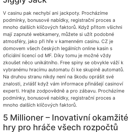
V casinu pak nechybí ani jackpoty. Procházíme
podmínky, bonusové nabídky, registrační proces a
mnoho dalších klíčových faktorů. Když přitom všichni
mají zapnuté webkamery, můžete si užít podobné
atmosféry, jako při hře v kamenném casinu. CZ je
domovem všech českých legálních online kasin s
oficiální licencí od MF. Díky tomu je možné vždy
zkoušet něco unikátního. Free spiny se obvykle váží k
vybranému hracímu automatu či ke skupině automatů.
Na druhou stranu nikdy není na škodu oprášit své
znalosti, zvlášť když vám informace přinášejí casinoví
experti. Hrajte zodpovědně a pro zábavu. Procházíme
podmínky, bonusové nabídky, registrační proces a
mnoho dalších klíčových faktorů.
5 Millioner – Inovativní okamžité
hry pro hráče všech rozpočtů