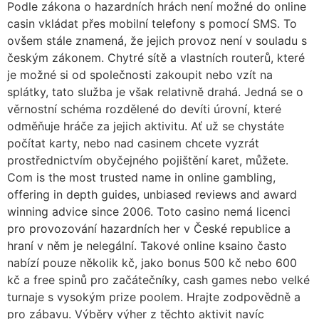
Podle zákona o hazardních hrách není možné do online
casin vkládat přes mobilní telefony s pomocí SMS. To
ovšem stále znamená, že jejich provoz není v souladu s
českým zákonem. Chytré sítě a vlastních routerů, které
je možné si od společnosti zakoupit nebo vzít na
splátky, tato služba je však relativně drahá. Jedná se o
věrnostní schéma rozdělené do devíti úrovní, které
odměňuje hráče za jejich aktivitu. Ať už se chystáte
počítat karty, nebo nad casinem chcete vyzrát
prostřednictvím obyčejného pojištění karet, můžete.
Com is the most trusted name in online gambling,
offering in depth guides, unbiased reviews and award
winning advice since 2006. Toto casino nemá licenci
pro provozování hazardních her v České republice a
hraní v něm je nelegální. Takové online ksaino často
nabízí pouze několik kč, jako bonus 500 kč nebo 600
kč a free spinů pro začátečníky, cash games nebo velké
turnaje s vysokým prize poolem. Hrajte zodpovědně a
pro zábavu. Výběry výher z těchto aktivit navíc