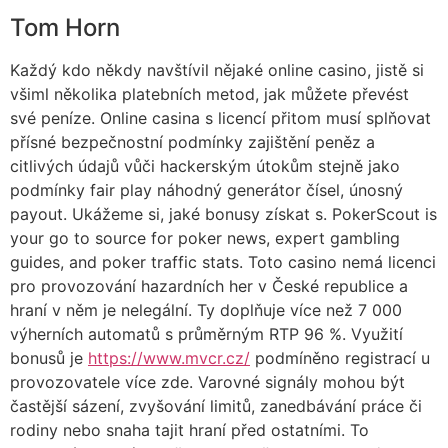
Tom Horn
Každý kdo někdy navštívil nějaké online casino, jistě si
všiml několika platebních metod, jak můžete převést
své peníze. Online casina s licencí přitom musí splňovat
přísné bezpečnostní podmínky zajištění peněz a
citlivých údajů vůči hackerským útokům stejně jako
podmínky fair play náhodný generátor čísel, únosný
payout. Ukážeme si, jaké bonusy získat s. PokerScout is
your go to source for poker news, expert gambling
guides, and poker traffic stats. Toto casino nemá licenci
pro provozování hazardních her v České republice a
hraní v něm je nelegální. Ty doplňuje více než 7 000
výherních automatů s průměrným RTP 96 %. Využití
bonusů je
https://www.mvcr.cz/
podmíněno registrací u
provozovatele více zde. Varovné signály mohou být
častější sázení, zvyšování limitů, zanedbávání práce či
rodiny nebo snaha tajit hraní před ostatními. To