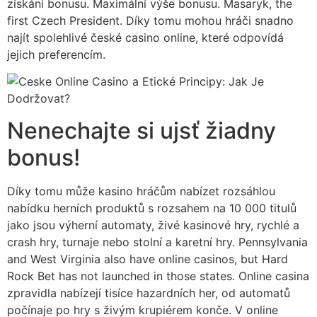
získání bonusu. Maximální výše bonusu. Masaryk, the
first Czech President. Díky tomu mohou hráči snadno
najít spolehlivé české casino online, které odpovídá
jejich preferencím.
Nenechajte si ujsť žiadny
bonus!
Díky tomu může kasino hráčům nabízet rozsáhlou
nabídku herních produktů s rozsahem na 10 000 titulů
jako jsou výherní automaty, živé kasinové hry, rychlé a
crash hry, turnaje nebo stolní a karetní hry. Pennsylvania
and West Virginia also have online casinos, but Hard
Rock Bet has not launched in those states. Online casina
zpravidla nabízejí tisíce hazardních her, od automatů
počínaje po hry s živým krupiérem konče. V online