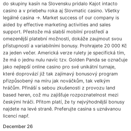
do skupiny kasín na Slovensku pridalo Kajot intacto
casino a v priebehu roka aj Slovmatic casino. Všetky
legálné casina →. Market success of our company is
aided by effective marketing activities and sales
support. Přestože má slabší mobilní prostředí a
omezenější platební možnosti, dokáže zaujmout svou
přístupností a variabilními bonusy. Prohrajete 20 000 Kč
za jeden večer. Americká verze rulety je specifická tím,
že má o jednu nulu navíc tzv. Golden Panda se označuje
jako nejlepší online casino pro své unikátní turnaje,
které doprovází již tak zajímavý bonusový program
přizpůsobený na míru jak nováčkům, tak velkým
hráčům. Přináší s sebou zkušenosti z provozu land
based heren, což mu zajišťuje rozpoznatelnost mezi
českými hráči. Přitom platí, že ty nejvýhodnější bonusy
najdete na levé straně. Preferujte casina s uznávanou
licencí např.
December 26