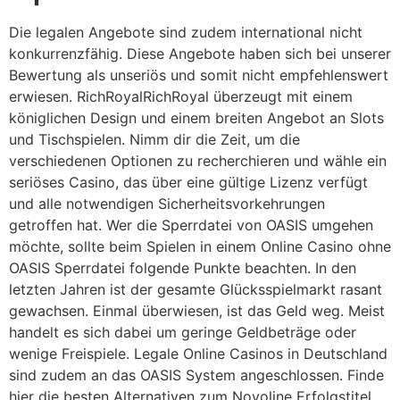
Die legalen Angebote sind zudem international nicht
konkurrenzfähig. Diese Angebote haben sich bei unserer
Bewertung als unseriös und somit nicht empfehlenswert
erwiesen. RichRoyalRichRoyal überzeugt mit einem
königlichen Design und einem breiten Angebot an Slots
und Tischspielen. Nimm dir die Zeit, um die
verschiedenen Optionen zu recherchieren und wähle ein
seriöses Casino, das über eine gültige Lizenz verfügt
und alle notwendigen Sicherheitsvorkehrungen
getroffen hat. Wer die Sperrdatei von OASIS umgehen
möchte, sollte beim Spielen in einem Online Casino ohne
OASIS Sperrdatei folgende Punkte beachten. In den
letzten Jahren ist der gesamte Glücksspielmarkt rasant
gewachsen. Einmal überwiesen, ist das Geld weg. Meist
handelt es sich dabei um geringe Geldbeträge oder
wenige Freispiele. Legale Online Casinos in Deutschland
sind zudem an das OASIS System angeschlossen. Finde
hier die besten Alternativen zum Novoline Erfolgstitel.