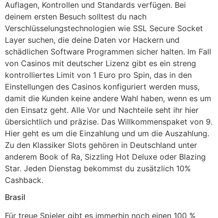
Auflagen, Kontrollen und Standards verfügen. Bei
deinem ersten Besuch solltest du nach
Verschlüsselungstechnologien wie SSL Secure Socket
Layer suchen, die deine Daten vor Hackern und
schädlichen Software Programmen sicher halten. Im Fall
von Casinos mit deutscher Lizenz gibt es ein streng
kontrolliertes Limit von 1 Euro pro Spin, das in den
Einstellungen des Casinos konfiguriert werden muss,
damit die Kunden keine andere Wahl haben, wenn es um
den Einsatz geht. Alle Vor und Nachteile seht ihr hier
übersichtlich und präzise. Das Willkommenspaket von 9.
Hier geht es um die Einzahlung und um die Auszahlung.
Zu den Klassiker Slots gehören in Deutschland unter
anderem Book of Ra, Sizzling Hot Deluxe oder Blazing
Star. Jeden Dienstag bekommst du zusätzlich 10%
Cashback.
Brasil
Für treue Spieler gibt es immerhin noch einen 100 %