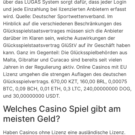
über das LUGAS System sorgt dafür, dass jeder Login
und jede Einzahlung bei lizenzierten Anbietern erfasst
wird. Quelle: Deutscher Sportwettenverband. Im
Hinblick auf die verschiedenen Beschränkungen des
Glücksspielstaatsvertrages müssen sich die Anbieter
darüber im Klaren sein, welche Auswirkungen der
Glücksspielstaatsvertrag GlüStV auf ihr Geschäft haben
kann. Ganz im Gegenteil: Die Glücksspielbehörden aus
Malta, Gibraltar und Curacao sind bereits seit vielen
Jahren in der Regulierung aktiv. Online Casinos mit EU
Lizenz umgehen die strengen Auflagen des deutschen
Glücksspielvertrags. 670,00 KZT, 160,00 BRL, 0,00075
BTC, 0,09 BCH, 0,01 ETH, 0,3 LTC, 240,00000000 DOG,
und 30,00000000 USDT.
Welches Casino Spiel gibt am
meisten Geld?
Haben Casinos ohne Lizenz eine ausländische Lizenz.