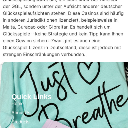
der GGL, sondern unter der Aufsicht anderer deutscher
Glücksspielaufsichten stehen. Diese Casinos sind häufig
in anderen Jurisdiktionen lizenziert, beispielsweise in
Malta, Curacao oder Gibraltar. Es handelt sich um
Glücksspiele – keine Strategie und kein Tipp kann Ihnen
einen Gewinn sichern. Zwar gibt es auch eine
Glücksspiel Lizenz in Deutschland, diese ist jedoch mit
strengen Einschränkungen verbunden.
Quick Links
Home
About Us
Products