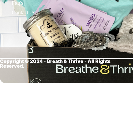
Faq's
Contact Us
Copyright © 2024 - Breath &
Thrive - All Rights
Reserved.