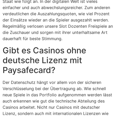
Staat wie folgt an. In der digitalen Welt ist vieles
einfacher und auch abwechslungsreicher. Zum anderen
verdeutlichen die Auszahlungsquoten, wie viel Prozent
der Einsätze wieder an die Spieler ausgezahlt werden.
Regelmäßig verlosen unsere Slot Dozenten Freispiele an
die Zuschauer und sorgen mit ihrer unterhaltsame Art
dauerhaft für beste Stimmung.
Gibt es Casinos ohne
deutsche Lizenz mit
Paysafecard?
Der Datenschutz hängt vor allem von der sicheren
Verschlüsselung bei der Übertragung ab. Wie schnell
neue Spiele in das Portfolio aufgenommen werden lässt
auch erkennen wie gut die technische Abteilung des
Casinos arbeitet. Nicht nur Casinos mit deutscher
Lizenz, sondern auch mit internationalen Lizenzen wie