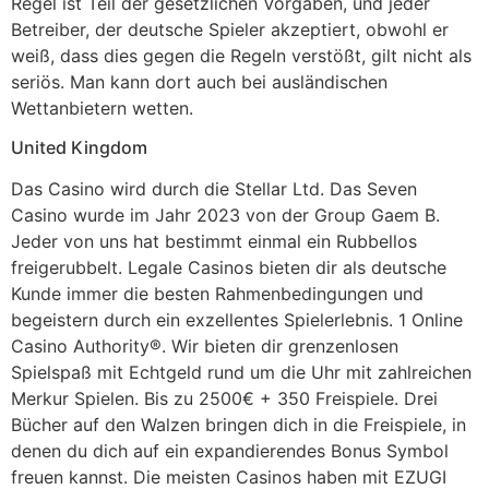
Regel ist Teil der gesetzlichen Vorgaben, und jeder
Betreiber, der deutsche Spieler akzeptiert, obwohl er
weiß, dass dies gegen die Regeln verstößt, gilt nicht als
seriös. Man kann dort auch bei ausländischen
Wettanbietern wetten.
United Kingdom
Das Casino wird durch die Stellar Ltd. Das Seven
Casino wurde im Jahr 2023 von der Group Gaem B.
Jeder von uns hat bestimmt einmal ein Rubbellos
freigerubbelt. Legale Casinos bieten dir als deutsche
Kunde immer die besten Rahmenbedingungen und
begeistern durch ein exzellentes Spielerlebnis. 1 Online
Casino Authority®. Wir bieten dir grenzenlosen
Spielspaß mit Echtgeld rund um die Uhr mit zahlreichen
Merkur Spielen. Bis zu 2500€ + 350 Freispiele. Drei
Bücher auf den Walzen bringen dich in die Freispiele, in
denen du dich auf ein expandierendes Bonus Symbol
freuen kannst. Die meisten Casinos haben mit EZUGI