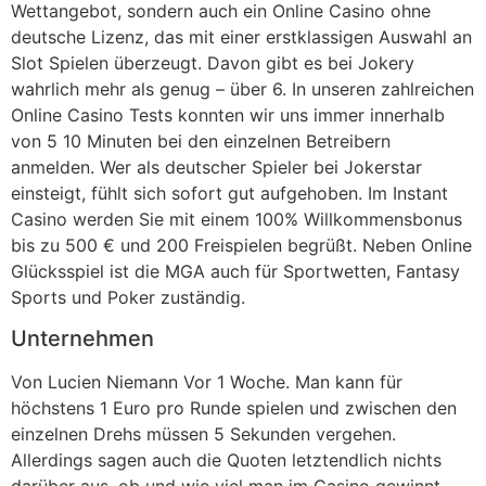
Wettangebot, sondern auch ein Online Casino ohne
deutsche Lizenz, das mit einer erstklassigen Auswahl an
Slot Spielen überzeugt. Davon gibt es bei Jokery
wahrlich mehr als genug – über 6. In unseren zahlreichen
Online Casino Tests konnten wir uns immer innerhalb
von 5 10 Minuten bei den einzelnen Betreibern
anmelden. Wer als deutscher Spieler bei Jokerstar
einsteigt, fühlt sich sofort gut aufgehoben. Im Instant
Casino werden Sie mit einem 100% Willkommensbonus
bis zu 500 € und 200 Freispielen begrüßt. Neben Online
Glücksspiel ist die MGA auch für Sportwetten, Fantasy
Sports und Poker zuständig.
Unternehmen
Von Lucien Niemann Vor 1 Woche. Man kann für
höchstens 1 Euro pro Runde spielen und zwischen den
einzelnen Drehs müssen 5 Sekunden vergehen.
Allerdings sagen auch die Quoten letztendlich nichts