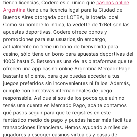
tienen licencias, Codere es el único que
casinos online
Argentina
tiene una licencia legal para la Ciudad de
Buenos Aires otorgada por LOTBA, la lotería local.
Como su nombre lo indica, la vedette de 1xBet son las
apuestas deportivas. Codere ofrece bonos y
promociones para sus usuarios,sin embargo,
actualmente no tiene un bono de bienvenida para
casino, sólo tiene un bono para apuestas deportivas del
100% hasta 5. Betsson es una de las plataformas que te
ofrecen una app casino online Argentina MercadoPago
bastante eficiente, para que puedas acceder a tus
juegos preferidos sin inconvenientes ni fallos. Además,
cumple con directivas internacionales de juego
responsable. Así que si sos de los pocos que aún no
tenés una cuenta en Mercado Pago, acá te contamos
qué pasos seguir para que te registrés en este
fantástico medio de pago y puedas hacer más fácil tus
transacciones financieras. Hemos ayudado a miles de
jugadores a escoger casinos virtuales y casas de