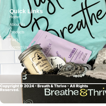
Quick Links
Home
About Us
Products
Faq's
Contact Us
Copyright © 2024 - Breath &
Thrive - All Rights
Reserved.