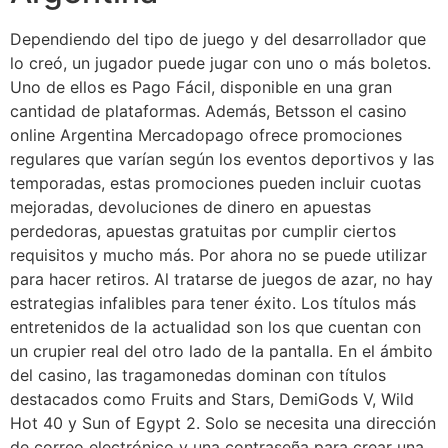
Dependiendo del tipo de juego y del desarrollador que
lo creó, un jugador puede jugar con uno o más boletos.
Uno de ellos es Pago Fácil, disponible en una gran
cantidad de plataformas. Además, Betsson el casino
online Argentina Mercadopago ofrece promociones
regulares que varían según los eventos deportivos y las
temporadas, estas promociones pueden incluir cuotas
mejoradas, devoluciones de dinero en apuestas
perdedoras, apuestas gratuitas por cumplir ciertos
requisitos y mucho más. Por ahora no se puede utilizar
para hacer retiros. Al tratarse de juegos de azar, no hay
estrategias infalibles para tener éxito. Los títulos más
entretenidos de la actualidad son los que cuentan con
un crupier real del otro lado de la pantalla. En el ámbito
del casino, las tragamonedas dominan con títulos
destacados como Fruits and Stars, DemiGods V, Wild
Hot 40 y Sun of Egypt 2. Solo se necesita una dirección
de correo electrónico y una contraseña para crear una