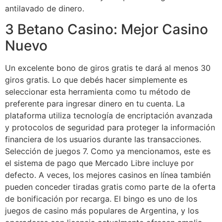
antilavado de dinero.
3 Betano Casino: Mejor Casino
Nuevo
Un excelente bono de giros gratis te dará al menos 30
giros gratis. Lo que debés hacer simplemente es
seleccionar esta herramienta como tu método de
preferente para ingresar dinero en tu cuenta. La
plataforma utiliza tecnología de encriptación avanzada
y protocolos de seguridad para proteger la información
financiera de los usuarios durante las transacciones.
Selección de juegos 7. Como ya mencionamos, este es
el sistema de pago que Mercado Libre incluye por
defecto. A veces, los mejores casinos en línea también
pueden conceder tiradas gratis como parte de la oferta
de bonificación por recarga. El bingo es uno de los
juegos de casino más populares de Argentina, y los