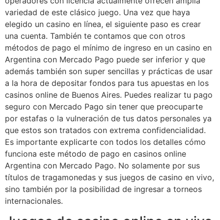
operadores con licencia actualmente ofrecen amplia
variedad de este clásico juego. Una vez que haya
elegido un casino en línea, el siguiente paso es crear
una cuenta. También te contamos que con otros
métodos de pago el mínimo de ingreso en un casino en
Argentina con Mercado Pago puede ser inferior y que
además también son super sencillas y prácticas de usar
a la hora de depositar fondos para tus apuestas en los
casinos online de Buenos Aires. Puedes realizar tu pago
seguro con Mercado Pago sin tener que preocuparte
por estafas o la vulneración de tus datos personales ya
que estos son tratados con extrema confidencialidad.
Es importante explicarte con todos los detalles cómo
funciona este método de pago en casinos online
Argentina con Mercado Pago. No solamente por sus
títulos de tragamonedas y sus juegos de casino en vivo,
sino también por la posibilidad de ingresar a torneos
internacionales.