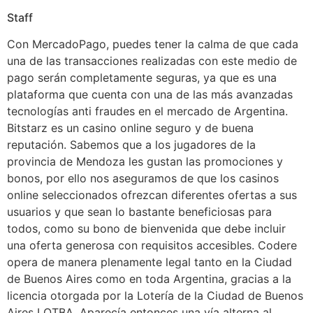
Staff
Con MercadoPago, puedes tener la calma de que cada
una de las transacciones realizadas con este medio de
pago serán completamente seguras, ya que es una
plataforma que cuenta con una de las más avanzadas
tecnologías anti fraudes en el mercado de Argentina.
Bitstarz es un casino online seguro y de buena
reputación. Sabemos que a los jugadores de la
provincia de Mendoza les gustan las promociones y
bonos, por ello nos aseguramos de que los casinos
online seleccionados ofrezcan diferentes ofertas a sus
usuarios y que sean lo bastante beneficiosas para
todos, como su bono de bienvenida que debe incluir
una oferta generosa con requisitos accesibles. Codere
opera de manera plenamente legal tanto en la Ciudad
de Buenos Aires como en toda Argentina, gracias a la
licencia otorgada por la Lotería de la Ciudad de Buenos
Aires LOTBA. Aparecía entonces una vía alterna al