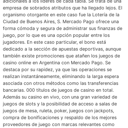
adicionales a los líderes de cada tabla. Se trata de una
empresa de sobrados atributos que ha llegado lejos. El
organismo otorgante en este caso fue la Lotería de la
Ciudad de Buenos Aires, S. Mercado Pago ofrece una
forma cómoda y segura de administrar sus finanzas de
juego, por lo que es una opción popular entre los
jugadores. En este caso particular, el bono está
dedicado a la sección de apuestas deportivas, aunque
también existe promociones que atañen los juegos de
casino online en Argentina con Mercado Pago. Se
destaca por su rapidez, ya que las operaciones se
realizan instantáneamente, eliminando la larga espera
asociada con otros métodos como las transferencias
bancarias. 000 títulos de juegos de casino en total.
Además su casino en vivo, con una gran variedad de
juegos de slots y la posibilidad de acceso a salas de
juegos de mesa, ruleta, poker, juegos con jackpots,
compra de bonificaciones y respaldo de los mejores
proveedores de juego con marcas relevantes como