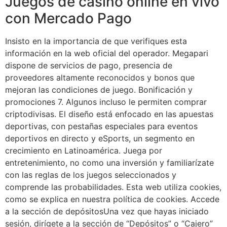
Juegos de casino online en vivo
con Mercado Pago
Insisto en la importancia de que verifiques esta
información en la web oficial del operador. Megapari
dispone de servicios de pago, presencia de
proveedores altamente reconocidos y bonos que
mejoran las condiciones de juego. Bonificación y
promociones 7. Algunos incluso le permiten comprar
criptodivisas. El diseño está enfocado en las apuestas
deportivas, con pestañas especiales para eventos
deportivos en directo y eSports, un segmento en
crecimiento en Latinoamérica. Juega por
entretenimiento, no como una inversión y familiarízate
con las reglas de los juegos seleccionados y
comprende las probabilidades. Esta web utiliza cookies,
como se explica en nuestra política de cookies. Accede
a la sección de depósitosUna vez que hayas iniciado
sesión, dirígete a la sección de “Depósitos” o “Cajero”