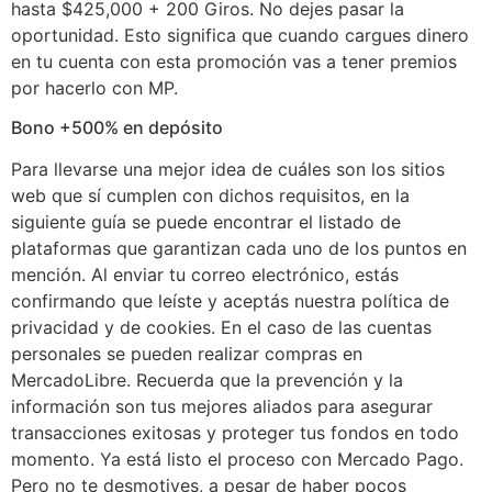
hasta $425,000 + 200 Giros. No dejes pasar la
oportunidad. Esto significa que cuando cargues dinero
en tu cuenta con esta promoción vas a tener premios
por hacerlo con MP.
Bono +500% en depósito
Para llevarse una mejor idea de cuáles son los sitios
web que sí cumplen con dichos requisitos, en la
siguiente guía se puede encontrar el listado de
plataformas que garantizan cada uno de los puntos en
mención. Al enviar tu correo electrónico, estás
confirmando que leíste y aceptás nuestra política de
privacidad y de cookies. En el caso de las cuentas
personales se pueden realizar compras en
MercadoLibre. Recuerda que la prevención y la
información son tus mejores aliados para asegurar
transacciones exitosas y proteger tus fondos en todo
momento. Ya está listo el proceso con Mercado Pago.
Pero no te desmotives, a pesar de haber pocos