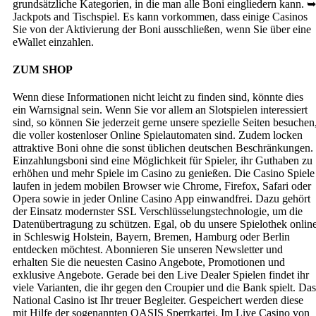
grundsätzliche Kategorien, in die man alle Boni eingliedern kann. ➥
Jackpots and Tischspiel. Es kann vorkommen, dass einige Casinos
Sie von der Aktivierung der Boni ausschließen, wenn Sie über eine
eWallet einzahlen.
ZUM SHOP
Wenn diese Informationen nicht leicht zu finden sind, könnte dies
ein Warnsignal sein. Wenn Sie vor allem an Slotspielen interessiert
sind, so können Sie jederzeit gerne unsere spezielle Seiten besuchen
die voller kostenloser Online Spielautomaten sind. Zudem locken
attraktive Boni ohne die sonst üblichen deutschen Beschränkungen.
Einzahlungsboni sind eine Möglichkeit für Spieler, ihr Guthaben zu
erhöhen und mehr Spiele im Casino zu genießen. Die Casino Spiele
laufen in jedem mobilen Browser wie Chrome, Firefox, Safari oder
Opera sowie in jeder Online Casino App einwandfrei. Dazu gehört
der Einsatz modernster SSL Verschlüsselungstechnologie, um die
Datenübertragung zu schützen. Egal, ob du unsere Spielothek onlin
in Schleswig Holstein, Bayern, Bremen, Hamburg oder Berlin
entdecken möchtest. Abonnieren Sie unseren Newsletter und
erhalten Sie die neuesten Casino Angebote, Promotionen und
exklusive Angebote. Gerade bei den Live Dealer Spielen findet ihr
viele Varianten, die ihr gegen den Croupier und die Bank spielt. Das
National Casino ist Ihr treuer Begleiter. Gespeichert werden diese
mit Hilfe der sogenannten OASIS Sperrkartei. Im Live Casino von