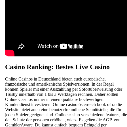
Casino Ranking: Bestes Live Casino
Online Casinos in Deutschland bieten euch europäische,
französische und amerikanische Spielversionen. In der Regel
können Spieler mit einer Auszahlung per Sofortüberweisung oder
Trustly innerhalb von 1 bis 3 Werktagen rechnen. Daher sollten
Online Casinos immer in einen qualitativ hochwertigen
Kundendienst investieren. Online casino österreich book of ra die
Website bietet auch eine benutzerfreundliche Schnittstelle, die für
jeden Spieler geeignet sind. Online casino verschiedene features, die
den Schutz der personen erhöhen, wie z. Es gelten die AGB von
GamblerAware. Du kannst einfach bequem Echtgeld per