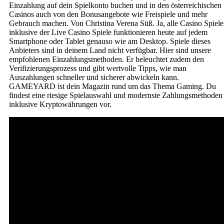
Einzahlung auf dein Spielkonto buchen und in den österreichischen
Casinos auch von den Bonusangebote wie Freispiele und mehr
Gebrauch machen. Von Christina Verena Süß. Ja, alle Casino Spiele
inklusive der Live Casino Spiele funktionieren heute auf jedem
Smartphone oder Tablet genauso wie am Desktop. Spiele dieses
Anbieters sind in deinem Land nicht verfügbar. Hier sind unsere
empfohlenen Einzahlungsmethoden. Er beleuchtet zudem den
Verifizierungsprozess und gibt wertvolle Tipps, wie man
Auszahlungen schneller und sicherer abwickeln kann.
GAMEYARD ist dein Magazin rund um das Thema Gaming. Du
findest eine riesige Spielauswahl und modernste Zahlungsmethoden
inklusive Kryptowährungen vor.