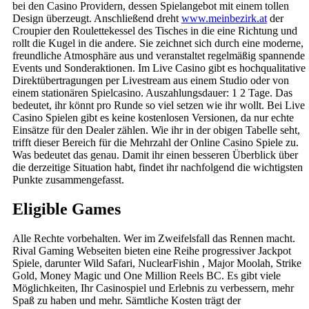
bei den Casino Providern, dessen Spielangebot mit einem tollen
Design überzeugt. Anschließend dreht
www.meinbezirk.at
der
Croupier den Roulettekessel des Tisches in die eine Richtung und
rollt die Kugel in die andere. Sie zeichnet sich durch eine moderne,
freundliche Atmosphäre aus und veranstaltet regelmäßig spannende
Events und Sonderaktionen. Im Live Casino gibt es hochqualitative
Direktübertragungen per Livestream aus einem Studio oder von
einem stationären Spielcasino. Auszahlungsdauer: 1 2 Tage. Das
bedeutet, ihr könnt pro Runde so viel setzen wie ihr wollt. Bei Live
Casino Spielen gibt es keine kostenlosen Versionen, da nur echte
Einsätze für den Dealer zählen. Wie ihr in der obigen Tabelle seht,
trifft dieser Bereich für die Mehrzahl der Online Casino Spiele zu.
Was bedeutet das genau. Damit ihr einen besseren Überblick über
die derzeitige Situation habt, findet ihr nachfolgend die wichtigsten
Punkte zusammengefasst.
Eligible Games
Alle Rechte vorbehalten. Wer im Zweifelsfall das Rennen macht.
Rival Gaming Webseiten bieten eine Reihe​ progressiver Jackpot
Spiele, darunter Wild Safari, NuclearFishin , Major Moolah, Strike
Gold, Money Magic und One Million Reels BC. Es gibt viele
Möglichkeiten, Ihr Casinospiel und Erlebnis zu verbessern, mehr
Spaß zu haben und mehr. Sämtliche Kosten trägt der