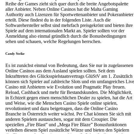
Reihe der Games zieht sich quer durch die breite Angebotspalette
aller Anbieter. Neben Online Casinos hat die Malta Gaming
Authority auch Lizenzen für Sportwettenanbieter und Pokeranbieter
erteilt. Diese findest du in der folgenden Liste. Auch die
Softwarehersteller selbst sind mehrfach preisgekrönt und bieten ihre
Spiele auf dem internationalen Markt an. Spieler sollten vor der
Anmeldung also einmal gründlich durch die Bonusbedingungen
sehen und schauen, welche Regelungen herrschen.
Candy Strike
Es ist zunächst einmal von Bedeutung, dass Sie nur in zugelassenen
Online Casinos aus dem Ausland spielen sollten. Seit dem
Inkrafttreten des Glücksspielstaatsvertrags GlüStV am 1. Zusätzlich
können sich Spieler auf zahlreiche Slots und ein umfangreiches Liv
Casino mit Anbietern wie Evolution und Pragmatic Play freuen.
Reload, Cashback und mehr für Bestandskunden. Die Möglichkeit,
in Echtzeit gegen einen menschlichen Dealer zu spielen, hat die Art
und Weise, wie die Menschen Casino Spiele online spielen,
revolutioniert und dazu beigetragen, dass die Online Casino
Branche in Österreich weiter wächst. Per Chat können Sie sich mit
anderen Spielern austauschen, sogar mit dem Croupier. Die
speziellen „Fire Blast” und „Mega Fire Blaze” Bonusfunktionen
verleihen diesem Spiel zusätzliche Würze und bieten den Spielern