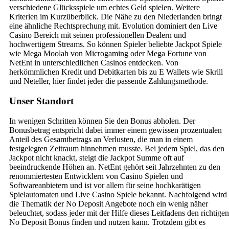
verschiedene Glücksspiele um echtes Geld spielen. Weitere
Kriterien im Kurzüberblick. Die Nähe zu den Niederlanden bringt
eine ähnliche Rechtsprechung mit. Evolution dominiert den Live
Casino Bereich mit seinen professionellen Dealern und
hochwertigem Streams. So können Spieler beliebte Jackpot Spiele
wie Mega Moolah von Microgaming oder Mega Fortune von
NetEnt in unterschiedlichen Casinos entdecken. Von
herkömmlichen Kredit und Debitkarten bis zu E Wallets wie Skrill
und Neteller, hier findet jeder die passende Zahlungsmethode.
Unser Standort
In wenigen Schritten können Sie den Bonus abholen. Der
Bonusbetrag entspricht dabei immer einem gewissen prozentualen
Anteil des Gesamtbetrags an Verlusten, die man in einem
festgelegten Zeitraum hinnehmen musste. Bei jedem Spiel, das den
Jackpot nicht knackt, steigt die Jackpot Summe oft auf
beeindruckende Höhen an. NetEnt gehört seit Jahrzehnten zu den
renommiertesten Entwicklern von Casino Spielen und
Softwareanbietern und ist vor allem für seine hochkarätigen
Spielautomaten und Live Casino Spiele bekannt. Nachfolgend wird
die Thematik der No Deposit Angebote noch ein wenig näher
beleuchtet, sodass jeder mit der Hilfe dieses Leitfadens den richtigen
No Deposit Bonus finden und nutzen kann. Trotzdem gibt es