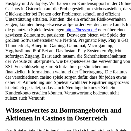
Fastplay und Autoplay. Wir haben den Kundensupport in der Onlin
Casinos in Österreich auf die Probe gestellt, um sicherzustellen, dass
Glücksspieler bei Fragen oder Problemen schnell und effizient
Unterstützung erhalten. Kunden, die ein erhöhtes Risikoverhalten
zeigen, könnten beispielsweise aufgefordert werden, neue Limits für
die genutzten Spiele festzulegen
https://hessen.de/
oder über einen
gewissen Zeitraum zu pausieren. Deswegen bieten wir Spiele der
größten Softwarehersteller wie NetEnt, Pragmatic Play, Play’n GO,
Thunderkick, Blueprint Gaming, Gamomat, Microgaming,
Yggdrasil und iSoftBet an. Das Instant Play System ermöglicht
sofortigen Zugang. Es ist auch ratsam, die Sicherheitsmaßnahmen
der Website zu überprüfen, wie beispielsweise die Verwendung von
SSL Verschlüsselung zum Schutz Ihrer persönlichen und
finanziellen Informationen während der Übertragung. Die features
der verschiedenen casino spiele sorgen dafür, dass für jeden etwas
dabei ist. Anmeldung und SpieleauswahlDer Registrierungsprozess
ist einfach gestaltet, sodass auch Neulinge in kurzer Zeit ein
Kundenkonto erstellen können. Verantwortung bedeutet nicht
zuletzt auch Vernunft.
Wissenswertes zu Bonusangeboten and
Aktionen in Casinos in Österreich
Das Spielangebot in Online Casinos lässt sich unterteilen in Spiele,