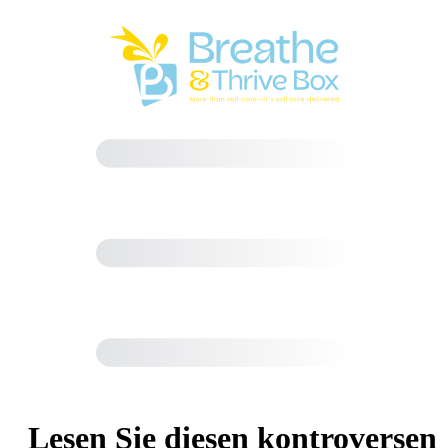
Lesen Sie diesen kontroversen